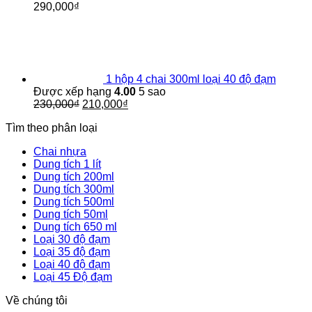
290,000
₫
1 hộp 4 chai 300ml loại 40 độ đạm
Được xếp hạng
4.00
5 sao
Giá
Giá
230,000
₫
210,000
₫
gốc
hiện
Tìm theo phân loại
là:
tại
230,000₫.
là:
Chai nhựa
210,000₫.
Dung tích 1 lít
Dung tích 200ml
Dung tích 300ml
Dung tích 500ml
Dung tích 50ml
Dung tích 650 ml
Loại 30 độ đạm
Loại 35 độ đạm
Loại 40 độ đạm
Loại 45 Độ đạm
Về chúng tôi