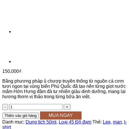
150,000
₫
Bằng phương pháp ủ chượp truyền thống từ nguồn cá cơm
tươi ngon tại vùng biển Phú Quốc đã tạo nên từng giọt nước
mắm Hớn Hưng đậm đà tự nhiên giàu dinh dưỡng, mang lại
hương thơm vị thảo trong từng bữa ăn việt.
1
hộp
MUA NGAY
Thêm vào giỏ hàng
6
chai
Danh mục:
Dung tích 50ml
,
Loại 45 Độ đạm
Thẻ:
Lee
,
man
,
t-
50ml
shirt