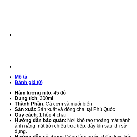
loại
45
độ
đạm
số
lượng
Mô tả
Đánh giá (0)
Hàm lượng nito
: 45 độ
Dung tích
: 300ml
Thành Phần
: Cá cơm và muối biển
Sản xuấ
t: Sản xuất và đóng chai tại Phú Quốc
Quy cách
: 1 hộp 4 chai
Hướng dẫn bảo quản
: Nơi khô ráo thoáng mát tránh
ánh nắng mặt trời chiếu trực tiếp, đậy kín sau khi sử
dụng.
Hướng dẫn sử dụng
: Dùng làm nước chấm trực tiếp