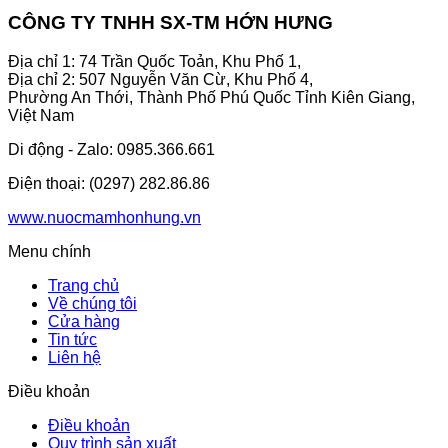
CÔNG TY TNHH SX-TM HỚN HƯNG
Địa chỉ 1: 74 Trần Quốc Toản, Khu Phố 1,
Địa chỉ 2: 507 Nguyễn Văn Cừ, Khu Phố 4,
Phường An Thới, Thành Phố Phú Quốc Tỉnh Kiên Giang,
Việt Nam
Di động - Zalo: 0985.366.661
Điện thoại: (0297) 282.86.86
www.nuocmamhonhung.vn
Menu chính
Trang chủ
Về chúng tôi
Cửa hàng
Tin tức
Liên hệ
Điều khoản
Điều khoản
Quy trình sản xuất