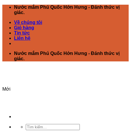
Chuyển
Nước mắm Phú Quốc Hớn Hưng - Đánh thức vị
đến
giác.
nội
Về chúng tôi
dung
Giỏ hàng
Tin tức
Liên hệ
Nước mắm Phú Quốc Hớn Hưng - Đánh thức vị
giác.
Mới
Tìm