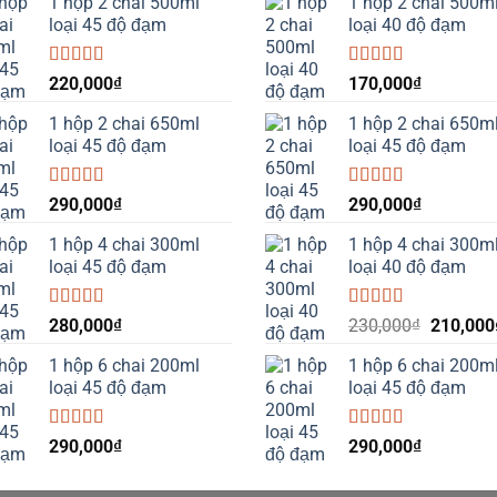
1 hộp 2 chai 500ml
1 hộp 2 chai 500m
loại 45 độ đạm
loại 40 độ đạm
Được
Được xếp
220,000
₫
170,000
₫
xếp
hạng
5.00
5
hạng
sao
1 hộp 2 chai 650ml
1 hộp 2 chai 650m
3.50
5
loại 45 độ đạm
loại 45 độ đạm
sao
Được xếp
Được xếp
290,000
₫
290,000
₫
hạng
5.00
5
hạng
5.00
5
sao
sao
1 hộp 4 chai 300ml
1 hộp 4 chai 300m
loại 45 độ đạm
loại 40 độ đạm
Được
Được xếp
Giá
280,000
₫
230,000
₫
210,000
xếp
hạng
4.00
gốc
hạng
5 sao
1 hộp 6 chai 200ml
1 hộp 6 chai 200m
là:
3.50
5
loại 45 độ đạm
loại 45 độ đạm
sao
230,000
Được xếp
Được xếp
290,000
₫
290,000
₫
hạng
4.00
hạng
4.00
5 sao
5 sao