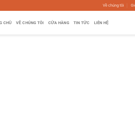
Về chúng tôi
Gi
G CHỦ
VỀ CHÚNG TÔI
CỬA HÀNG
TIN TỨC
LIÊN HỆ