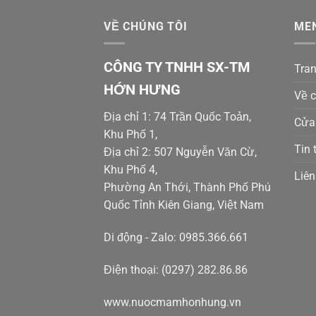
VỀ CHÚNG TÔI
ME
CÔNG TY TNHH SX-TM
Tra
HỚN HƯNG
Về c
Địa chỉ 1: 74 Trần Quốc Toản,
Cửa
Khu Phố 1,
Tin 
Địa chỉ 2: 507 Nguyễn Văn Cừ,
Khu Phố 4,
Liên
Phường An Thới, Thành Phố Phú
Quốc Tỉnh Kiên Giang, Việt Nam
Di động - Zalo: 0985.366.661
Điện thoại: (0297) 282.86.86
www.nuocmamhonhung.vn