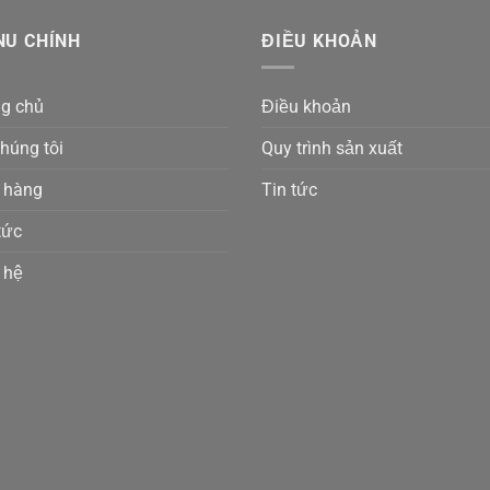
NU CHÍNH
ĐIỀU KHOẢN
ng chủ
Điều khoản
húng tôi
Quy trình sản xuất
 hàng
Tin tức
tức
 hệ