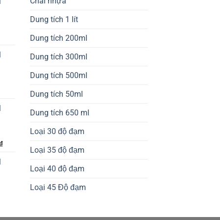
Chai nhựa
l
Dung tích 1 lít
Dung tích 200ml
l
Dung tích 300ml
Dung tích 500ml
Dung tích 50ml
l
Dung tích 650 ml
Loại 30 độ đạm
Giá
₫
Loại 35 độ đạm
hiện
l
tại
Loại 40 độ đạm
₫.
là:
210,000₫.
Loại 45 Độ đạm