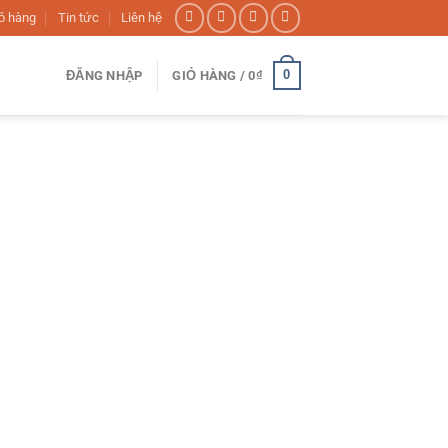
ỏ hàng
Tin tức
Liên hệ
0
ĐĂNG NHẬP
GIỎ HÀNG /
0
₫