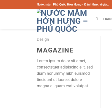
Chuyển
Nước mắm Phú Quốc Hớn Hưng - Đánh thức vị giác.
đến
nội
TRAN
dung
Design
MAGAZINE
Lorem ipsum dolor sit amet,
consectetuer adipiscing elit, sed
diam nonummy nibh euismod
tincidunt ut laoreet dolore
magna aliquam erat volutpat