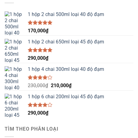
1 hộp 2 chai 500ml loại 40 độ đạm
Được xếp
170,000
₫
hạng
5.00
5 sao
1 hộp 2 chai 650ml loại 45 độ đạm
Được xếp
290,000
₫
hạng
5.00
5 sao
1 hộp 4 chai 300ml loại 40 độ đạm
Được
Giá
Giá
230,000
₫
210,000
₫
xếp hạng
gốc
hiện
4.00
5
1 hộp 6 chai 200ml loại 45 độ đạm
là:
tại
sao
230,000₫.
là:
210,000₫.
Được
290,000
₫
xếp hạng
4.00
5
sao
TÌM THEO PHÂN LOẠI