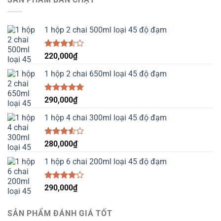
1 hộp 2 chai 500ml loại 45 độ đạm
Được
220,000
₫
xếp
hạng
1 hộp 2 chai 650ml loại 45 độ đạm
3.50
5
sao
Được xếp
290,000
₫
hạng
5.00
5 sao
1 hộp 4 chai 300ml loại 45 độ đạm
Được
280,000
₫
xếp
hạng
1 hộp 6 chai 200ml loại 45 độ đạm
3.50
5
sao
Được
290,000
₫
xếp hạng
4.00
5
sao
SẢN PHẨM ĐÁNH GIÁ TỐT