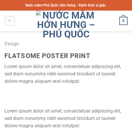
Chuyển
Nước mắm Phú Quốc Hớn Hưng - Đánh thức vị giác.
đến
nội
0
dung
Design
FLATSOME POSTER PRINT
Lorem ipsum dolor sit amet, consectetuer adipiscing elit,
sed diam nonummy nibh euismod tincidunt ut laoreet
dolore magna aliquam erat volutpat.
Lorem ipsum dolor sit amet, consectetuer adipiscing elit,
sed diam nonummy nibh euismod tincidunt ut laoreet
dolore magna aliquam erat volutpat.